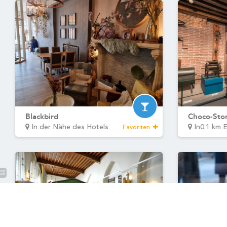
Bourgogne des Flandres
Historium
Örtliche Verkehrsmittel
Brauchen Sie Hilfe?
Rufen Sie das Hotel an