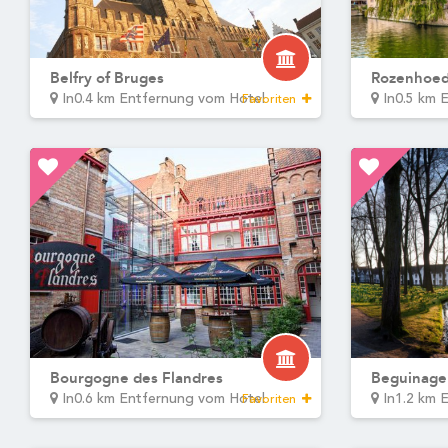
Wifi
Praktische Infos
Ausstattungen
Dienstleistungen des Hotels
Martin's Bar
Frühstück
Wäscherei
Aktivitäten in der Nähe
GeoLike
Grachtenrundfahrt durch Brügge
Belfried von Brügge