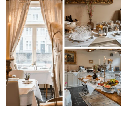
Wifi
Praktische Infos
Ausstattungen
Dienstleistungen des Hotels
Martin's Bar
Frühstück
Wäscherei
Aktivitäten in der Nähe
GeoLike
Grachtenrundfahrt durch Brügge